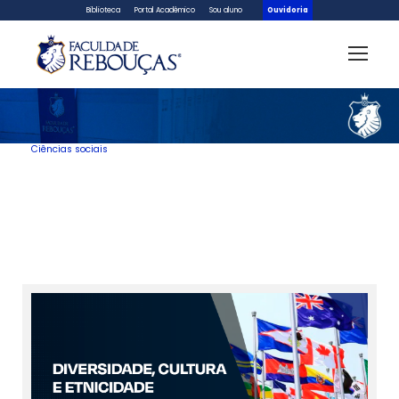
Biblioteca
Portal Acadêmico
Sou aluno
Ouvidoria
Ciências sociais
Área de conhecimento