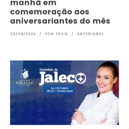
manhã em
comemoração aos
aniversariantes do mês
30/09/2022
POR
FRCG
ANTERIORES