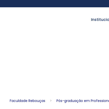
instituci
Pós-g
Faculdade Rebouças
>
Pós-graduação em Professiona