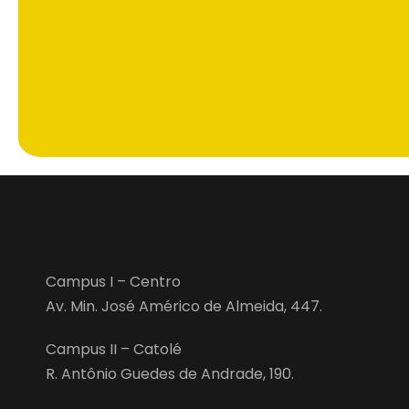
utilizar suas informações para enviar SPAM
(83) 3142-8821
Campus I – Centro
Av. Min. José Américo de Almeida, 447.
Campus II – Catolé
R. Antônio Guedes de Andrade, 190.