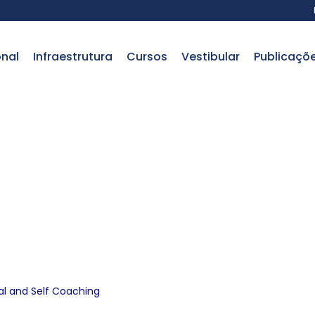
onal
infraestrutura
cursos
vestibular
publicaçõ
raduação em Pro
and Self
l and Self Coaching