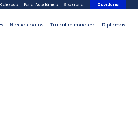
Biblioteca
Portal Acadêmico
Sou aluno
Ouvidoria
es
nossos polos
trabalhe conosco
Diplomas
fessional
 Coaching