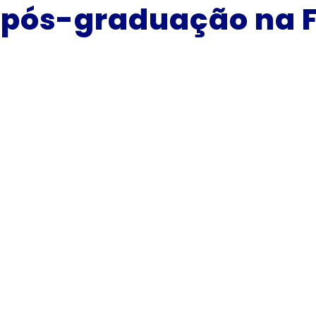
a pós-graduação na 
Info
Moda
Carga
Dura
Conta
(83)
Aten
Segu