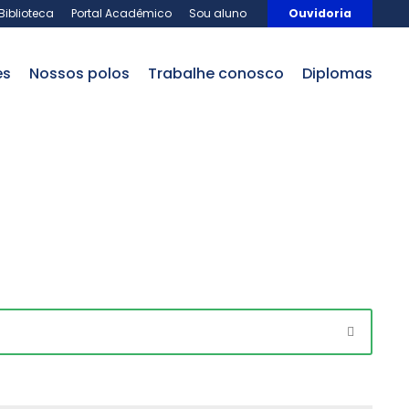
Biblioteca
Portal Acadêmico
Sou aluno
Ouvidoria
es
nossos polos
trabalhe conosco
Diplomas