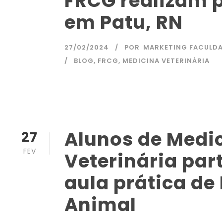
FRCG realizam 
em Patu, RN
27/02/2024
POR
MARKETING FACULD
BLOG
,
FRCG
,
MEDICINA VETERINÁRIA
Alunos de Medi
27
FEV
Veterinária par
aula prática de
Animal