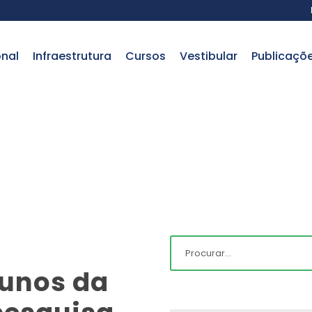
onal
infraestrutura
cursos
vestibular
publicaçõ
lunos da