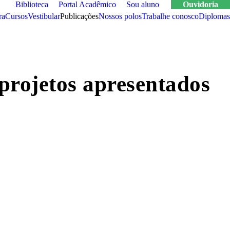
Biblioteca
Portal Acadêmico
Sou aluno
Ouvidoria
ra
cursos
vestibular
publicações
nossos polos
trabalhe conosco
Diplomas
projetos apresentados