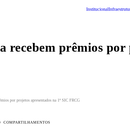
institucional
infraestrutu
a recebem prêmios por 
êmios por projetos apresentados na 1ª SIC FRCG
0
COMPARTILHAMENTOS