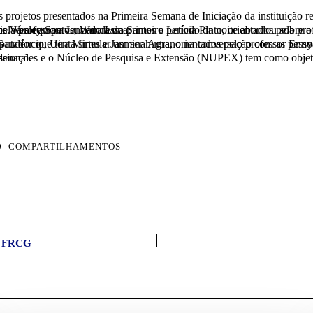
ojetos presentados na Primeira Semana de Iniciação da instituição rea
os para estudos científicos. O grupo formado pelas alunas Renaly Pessoa, Angélica Sousa e Jardênia Pessoa foi orientado pela professora Luciana Luna.
tador que tenta simular um ser humano na conversação com as pesso
ão acadêmica e profissional.
0
COMPARTILHAMENTOS
IC FRCG