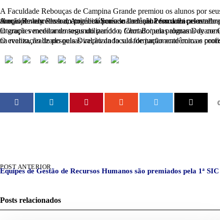
A Faculdade Rebouças de Campina Grande premiou os alunos por seus pr
A equipe vencedora do primeiro período da manhã formada pelos alunos Wesley Santos, Wandessa Santos e Letícia Pinto, orientados pela professora Roberta Rodrigues, trouxeram como tema da sua pesquisa a função da barreira hematoencefálica e sua relação com doenças cerebrais. Já a equipe vencedora do primeiro período da noite abordou sobre a doação de corp
O grupo vencedor do segundo período, formado pelas alunas Dayane Gaudêncio, Uira Mirtes e Jasmina Agra, orientados pelo professor Ennyo Araújo, abordaram o uso da inteligência artificial para evitar interações medicamentosas utilizando o
Chat Bot
um programa de compu
O evento, realizado pela Direção da faculdade juntamente com as coordenações e o Núcleo de Pesquisa e Extensão (NUPEX) tem como objetivo desenvolver o pensamento científico dos discentes e incentivá-los na realização de pesquisas valorizando sua formaç
POST ANTERIOR
Equipes de Gestão de Recursos Humanos são premiados pela 1ª S
Posts relacionados