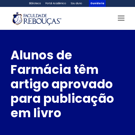
Biblioteca
Portal Acadêmico
Sou aluno
Ouvidoria
Alunos de
Farmácia têm
artigo aprovado
para publicação
em livro