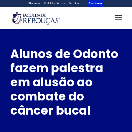
Biblioteca
Portal Acadêmico
Sou aluno
Ouvidoria
Alunos de Odonto
fazem palestra
em alusão ao
combate do
câncer bucal