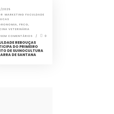
2/2025
OR
MARKETING FACULDADE
OUCAS
GRONOMIA
,
FRCG
,
CINA VETERINÁRIA
SEM COMENTÁRIOS
0
ULDADE REBOUÇAS
TICIPA DO PRIMEIRO
NTO DE SUINOCULTURA
BARRA DE SANTANA