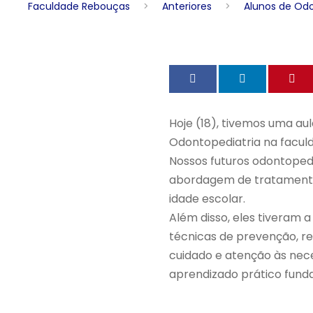
Faculdade Rebouças
>
Anteriores
>
Alunos de Odo
Hoje (18), tivemos uma aul
Odontopediatria na facul
Nossos futuros odontope
abordagem de tratamento
idade escolar.
Além disso, eles tiveram 
técnicas de prevenção, r
cuidado e atenção às nec
aprendizado prático funda