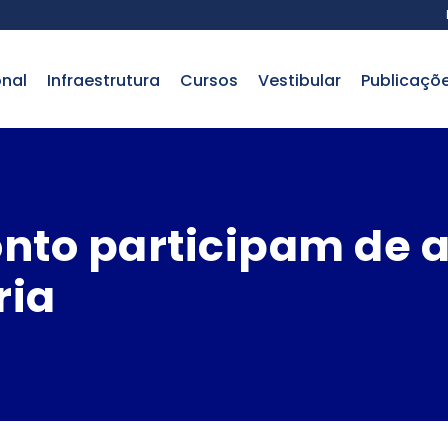
onal
infraestrutura
cursos
vestibular
publicaçõ
nto participam de a
ria