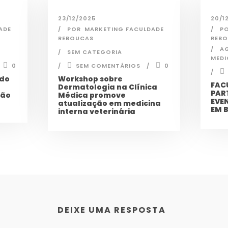
23/12/2025
20/1
ADE
POR
MARKETING FACULDADE
P
REBOUCAS
REB
A
SEM CATEGORIA
MEDI
0
SEM COMENTÁRIOS
0
 do
Workshop sobre
FAC
Dermatologia na Clínica
PAR
ção
Médica promove
EVE
atualização em medicina
EM 
interna veterinária
DEIXE UMA RESPOSTA