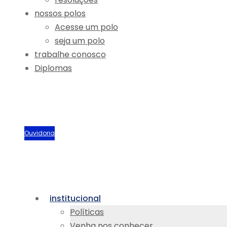
nossos polos
Acesse um polo
seja um polo
trabalhe conosco
Diplomas
Biblioteca
Portal Acadêmico
Sou aluno
Ouvidoria
institucional
Políticas
Venha nos conhecer