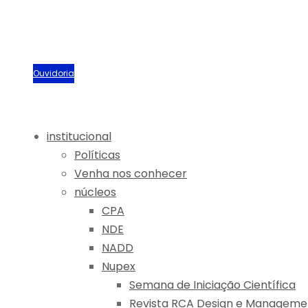
Biblioteca
Portal Acadêmico
Sou aluno
Ouvidoria
institucional
Políticas
Venha nos conhecer
núcleos
CPA
NDE
NADD
Nupex
Semana de Iniciação Científica
Revista RCA Design e Manageme