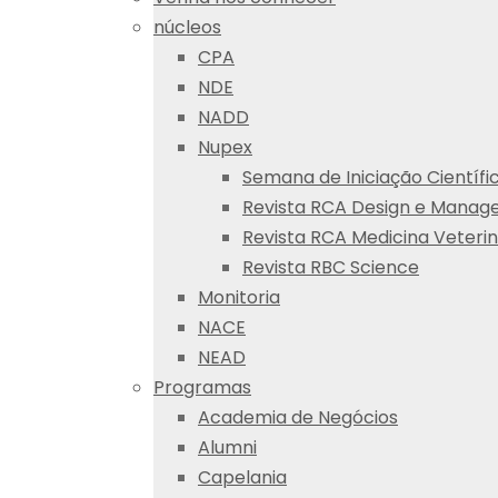
núcleos
CPA
NDE
NADD
Nupex
Semana de Iniciação Científi
Revista RCA Design e Mana
Revista RCA Medicina Veterin
Revista RBC Science
Monitoria
NACE
NEAD
Programas
Academia de Negócios
Alumni
Capelania