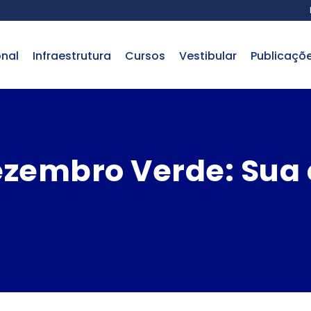
onal
infraestrutura
cursos
vestibular
publicaçõ
embro Verde: Sua 