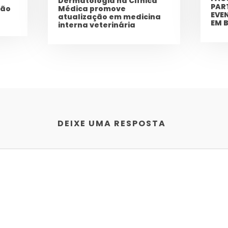
Dermatologia na Clínica
PAR
ção
Médica promove
EVE
atualização em medicina
EM 
interna veterinária
DEIXE UMA RESPOSTA