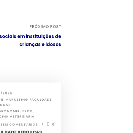
PRÓXIMO POST
 sociais em instituições de
crianças e idosos
2/2025
OR
MARKETING FACULDADE
OUCAS
GRONOMIA
,
FRCG
,
CINA VETERINÁRIA
SEM COMENTÁRIOS
0
ULDADE REBOUÇAS