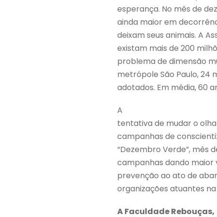
esperança. No mês de de
ainda maior em decorrênci
deixam seus animais. A As
existam mais de 200 milh
problema de dimensão mun
metrópole São Paulo, 24 
adotados. Em média, 60 ani
A
tentativa de mudar o olha
campanhas de conscientiz
“Dezembro Verde”, mês de
campanhas dando maior vi
prevenção ao ato de aban
organizações atuantes na
A Faculdade Rebouças,