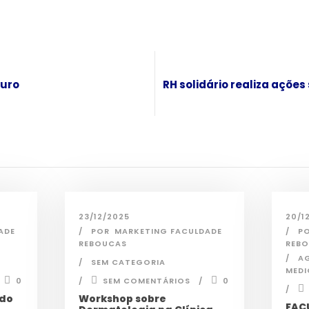
turo
RH solidário realiza ações
23/12/2025
20/1
ADE
POR
MARKETING FACULDADE
P
REBOUCAS
REB
A
SEM CATEGORIA
MEDI
0
SEM COMENTÁRIOS
0
 do
Workshop sobre
FAC