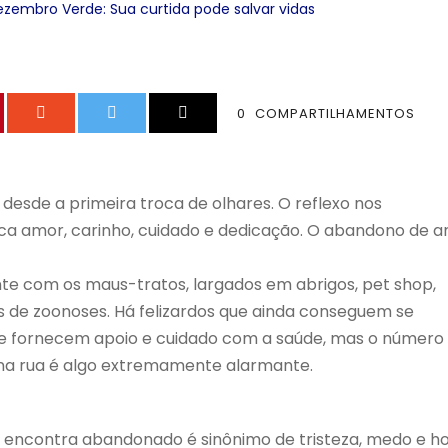
embro Verde: Sua curtida pode salvar vidas
0
COMPARTILHAMENTOS
 desde a primeira troca de olhares. O reflexo nos
fica amor, carinho, cuidado e dedicação.
O abandono de an
te com os maus-tratos, largados em abrigos, pet shop,
s de zoonoses. Há felizardos que ainda conseguem se
que fornecem apoio e cuidado com a saúde, mas o número
na rua é algo extremamente alarmante.
e encontra abandonado é sinônimo de tristeza, medo e 