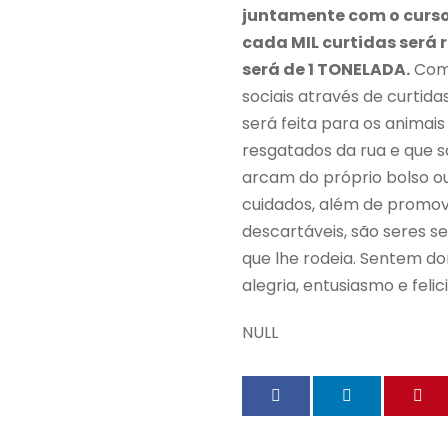
juntamente com o curso
cada MIL curtidas será 
será de 1 TONELADA.
Com 
sociais através de curti
será feita para os animai
resgatados da rua e que s
arcam do próprio bolso o
cuidados, além de promov
descartáveis, são seres s
que lhe rodeia. Sentem do
alegria, entusiasmo e fel
NULL