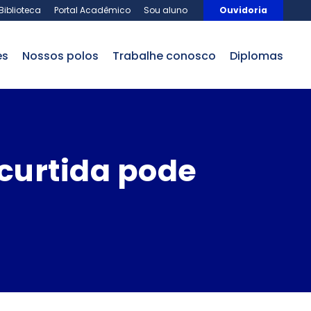
×
×
Biblioteca
Portal Acadêmico
Sou aluno
Ouvidoria
es
nossos polos
trabalhe conosco
Diplomas
curtida pode