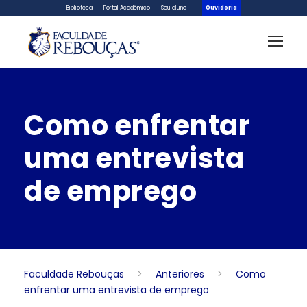
Biblioteca
Portal Acadêmico
Sou aluno
Ouvidoria
Como enfrentar
uma entrevista
de emprego
Faculdade Rebouças
>
Anteriores
>
Como
enfrentar uma entrevista de emprego