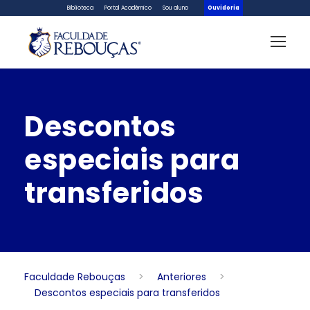
Biblioteca
Portal Acadêmico
Sou aluno
Ouvidoria
Descontos
especiais para
transferidos
Faculdade Rebouças
>
Anteriores
>
Descontos especiais para transferidos