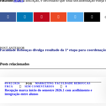
Para confirmar a inscrição, é necessário que toda documentação esteja conforme as determinações do Ministério da Educação (MEC), com fotocópias e documentos originais. Confira a documentação necessária clicando
AQUI
.
NULL
POST ANTERIOR
Faculdade Rebouças divulga resultado da 1ª etapa para coordenaçã
Posts relacionados
09/02/2026
MARKETING FACULDADE REBOUCAS
POR
FRCG
SEM COMENTÁRIOS
0
Recepção marca início do semestre 2026.1 com acolhimento e
integração entre alunos