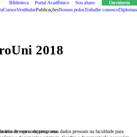
Biblioteca
Portal Acadêmico
Sou aluno
Ouvidoria
ra
cursos
vestibular
publicações
nossos polos
trabalhe conosco
Diplomas
ProUni 2018
podem optar pela lista de espera do programa.