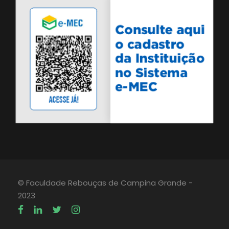
© Faculdade Rebouças de Campina Grande -
2023