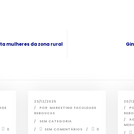
nta mulheres da zona rural
Gin
23/12/2025
20/1
ADE
POR
MARKETING FACULDADE
P
REBOUCAS
REB
A
SEM CATEGORIA
MEDI
0
SEM COMENTÁRIOS
0