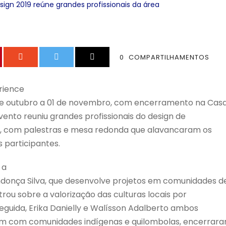
sign 2019 reúne grandes profissionais da área
0
COMPARTILHAMENTOS
rience
de outubro a 01 de novembro, com encerramento na Cas
nto reuniu grandes profissionais do design de
ra, com palestras e mesa redonda que alavancaram os
 participantes.
 a
onça Silva, que desenvolve projetos em comunidades d
strou sobre a valorização das culturas locais por
eguida, Erika Danielly e Walísson Adalberto ambos
ham com comunidades indígenas e quilombolas, encerrar