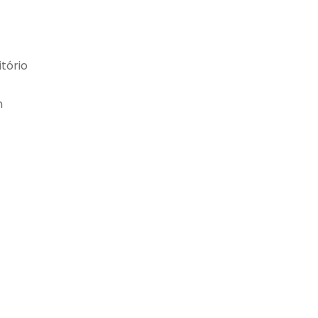
tório
n