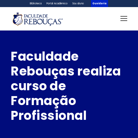
Biblioteca
Portal Acadêmico
Sou aluno
Ouvidoria
Faculdade
Rebouças realiza
curso de
Formação
Profissional