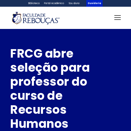
Biblioteca
Portal Acadêmico
Sou aluno
Ouvidoria
FRCG abre
seleção para
professor do
curso de
Recursos
Humanos