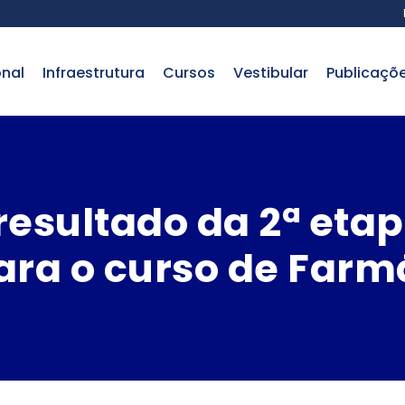
onal
infraestrutura
cursos
vestibular
publicaçõ
resultado da 2ª etap
ara o curso de Farm