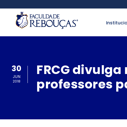
instituci
FRCG divulga 
30
JUN
professores p
2018