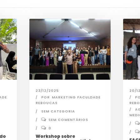
23/12/2025
20/1
ADE
POR
MARKETING FACULDADE
P
REBOUCAS
REB
A
SEM CATEGORIA
MEDI
SEM COMENTÁRIOS
0
 do
Workshop sobre
FAC