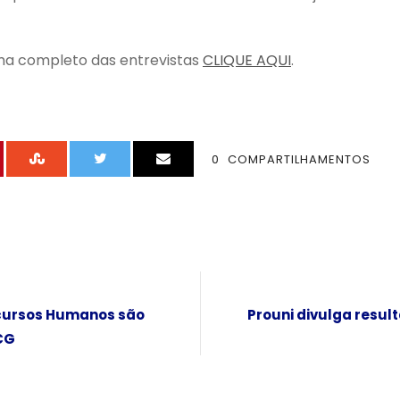
ma completo das entrevistas
CLIQUE AQUI
.
0
COMPARTILHAMENTOS
ecursos Humanos são
Prouni divulga resul
CG