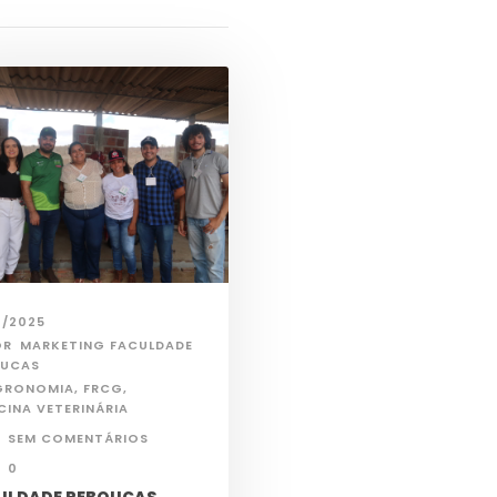
2/2025
OR
MARKETING FACULDADE
OUCAS
GRONOMIA
,
FRCG
,
CINA VETERINÁRIA
SEM COMENTÁRIOS
0
ULDADE REBOUÇAS