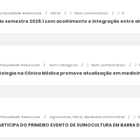
g Faculdade Reboucas
FRCG
Sem comentários
0
do semestre 2026.1 com acolhimento e integração entre a
 Faculdade Reboucas
Sem categoria
Sem comentários
logia na Clínica Médica promove atualização em medicin
 Faculdade Reboucas
Agronomia
,
FRCG
,
Medicina Veterinária
RTICIPA DO PRIMEIRO EVENTO DE SUINOCULTURA EM BARRA 