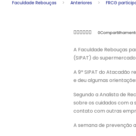
Faculdade Rebouças
>
Anteriores
>
FRCG partici
0
Compartilhament
A Faculdade Rebouças par
(SIPAT) do supermercad
A 9ª SIPAT do Atacadão r
e deu algumas orientaçõe
Segundo a Analista de Rec
sobre os cuidados com a s
contato com outras empre
A semana de prevenção ac