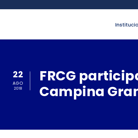
instituci
FRCG particip
22
AGO
Campina Gra
2018