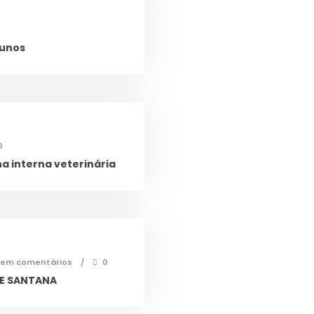
lunos
0
a interna veterinária
Sem comentários
0
DE SANTANA