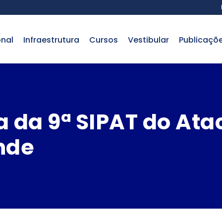
onal
infraestrutura
cursos
vestibular
publicaçõ
a da 9ª SIPAT do At
nde