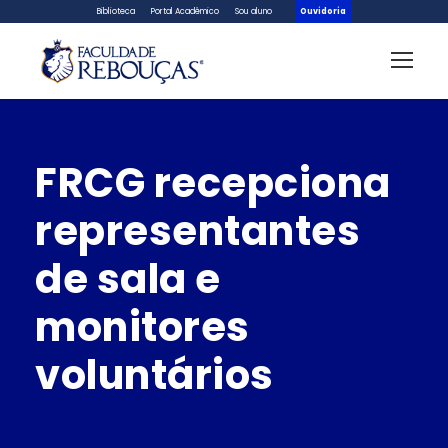
Biblioteca
Portal Acadêmico
Sou aluno
Ouvidoria
FRCG recepciona
representantes
de sala e
monitores
voluntários