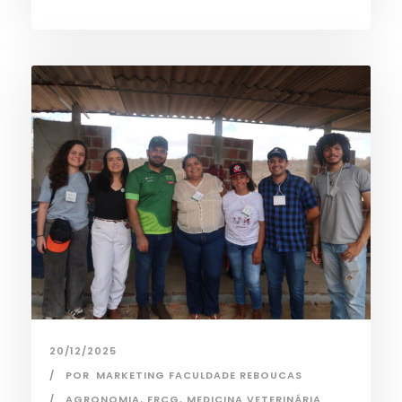
20/12/2025
POR
MARKETING FACULDADE REBOUCAS
AGRONOMIA
,
FRCG
,
MEDICINA VETERINÁRIA