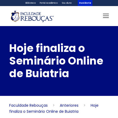
Biblioteca
Portal Acadêmico
Sou aluno
Ouvidoria
Hoje finaliza o
Seminário Online
de Buiatria
Faculdade Rebouças
>
Anteriores
>
Hoje
finaliza o Seminário Online de Buiatria