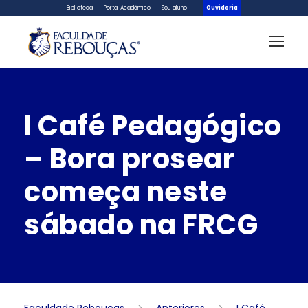
Biblioteca
Portal Acadêmico
Sou aluno
Ouvidoria
I Café Pedagógico
– Bora prosear
começa neste
sábado na FRCG