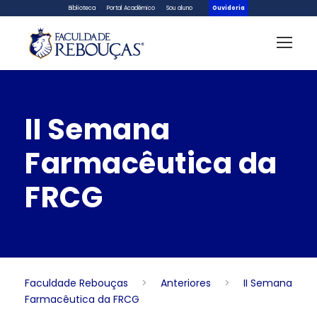
Biblioteca
Portal Acadêmico
Sou aluno
Ouvidoria
II Semana
Farmacêutica da
FRCG
Faculdade Rebouças
>
Anteriores
>
II Semana
Farmacêutica da FRCG