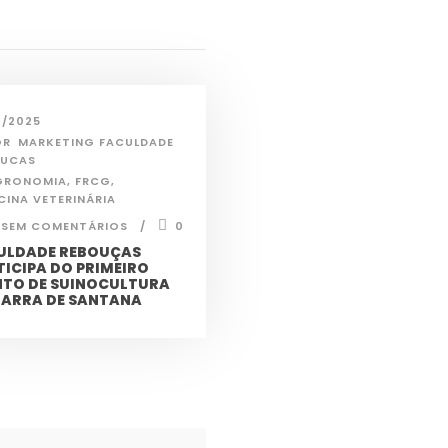
2/2025
OR
MARKETING FACULDADE
OUCAS
GRONOMIA
,
FRCG
,
CINA VETERINÁRIA
SEM COMENTÁRIOS
0
ULDADE REBOUÇAS
TICIPA DO PRIMEIRO
NTO DE SUINOCULTURA
BARRA DE SANTANA