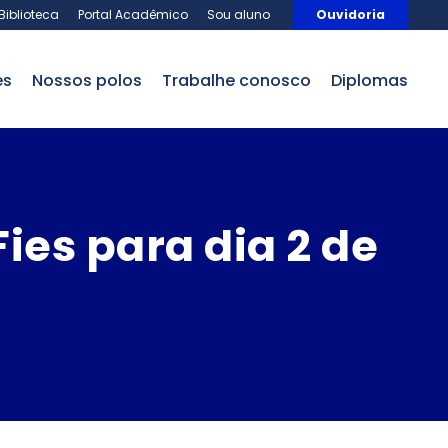
Biblioteca
Portal Acadêmico
Sou aluno
Ouvidoria
es
nossos polos
trabalhe conosco
Diplomas
ies para dia 2 de