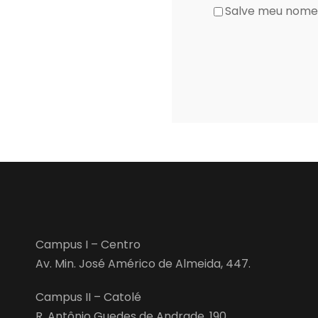
Salve meu nome,
Campus I – Centro
Av. Min. José Américo de Almeida, 447.
Campus II – Catolé
R. Antônio Guedes de Andrade, 190.