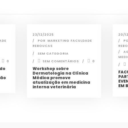
23/12/2025
20/1
ADE
POR
MARKETING FACULDADE
P
REBOUCAS
REB
A
SEM CATEGORIA
MEDI
0
SEM COMENTÁRIOS
0
 do
Workshop sobre
FAC
Dermatologia na Clínica
PAR
ção
Médica promove
EVE
atualização em medicina
EM 
interna veterinária