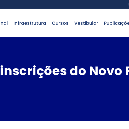
onal
infraestrutura
cursos
vestibular
publicaçõ
inscrições do Novo F