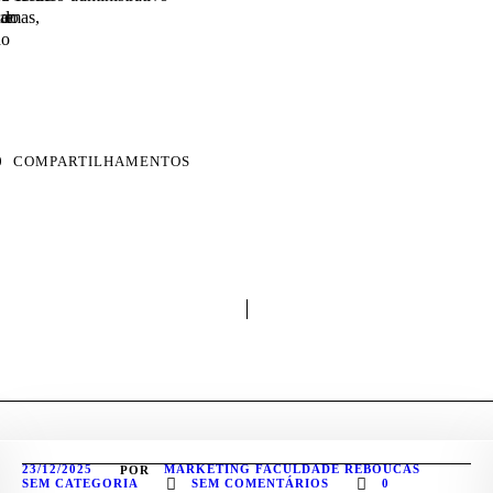
 e
ramas,
ndo
do
0
COMPARTILHAMENTOS
23/12/2025
MARKETING FACULDADE REBOUCAS
POR
SEM CATEGORIA
SEM COMENTÁRIOS
0