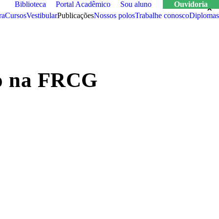
Biblioteca
Portal Acadêmico
Sou aluno
Ouvidoria
×
×
ra
cursos
vestibular
publicações
nossos polos
trabalhe conosco
Diplomas
rto na FRCG