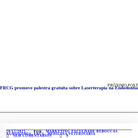
PRÓXIMO POST
FRCG promove palestra gratuita sobre Laserterapia na Endodontia
20/12/2025
MARKETING FACULDADE REBOUCAS
POR
AGRONOMIA
,
FRCG
,
MEDICINA VETERINÁRIA
SEM COMENTÁRIOS
0