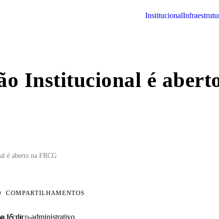
institucional
infraestrutu
ão Institucional é abe
nal é aberto na FRCG
0
COMPARTILHAMENTOS
o técnico-administrativo
 a 15 de