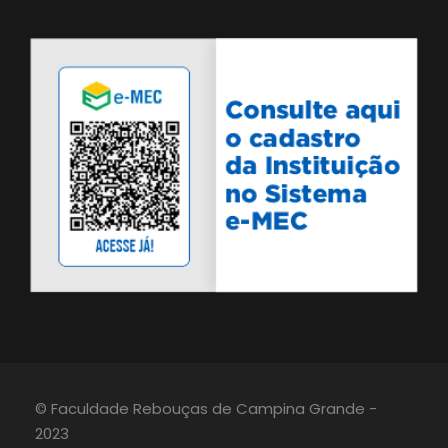
© Faculdade Rebouças de Campina Grande -
2023