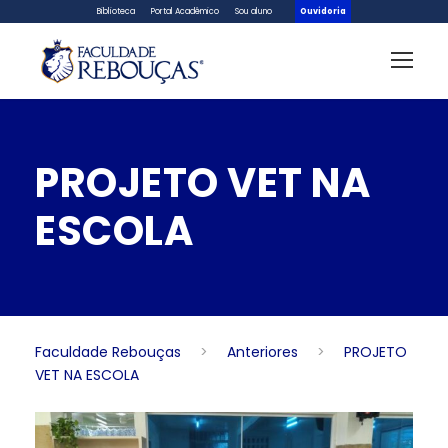
Biblioteca
Portal Acadêmico
Sou aluno
Ouvidoria
PROJETO VET NA
ESCOLA
Faculdade Rebouças
>
Anteriores
>
PROJETO
VET NA ESCOLA