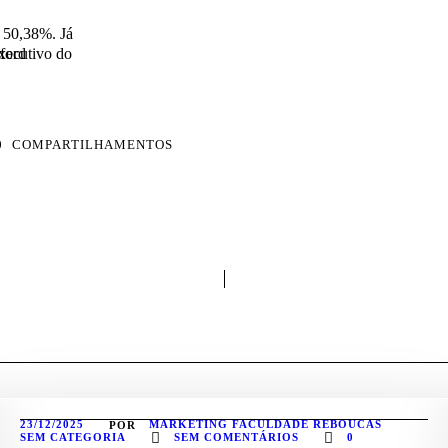
e 50,38%. Já
xford
xecutivo do
0
COMPARTILHAMENTOS
23/12/2025
MARKETING FACULDADE REBOUCAS
POR
SEM CATEGORIA
SEM COMENTÁRIOS
0