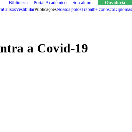
Biblioteca
Portal Acadêmico
Sou aluno
Ouvidoria
ra
cursos
vestibular
publicações
nossos polos
trabalhe conosco
Diplomas
ontra a Covid-19