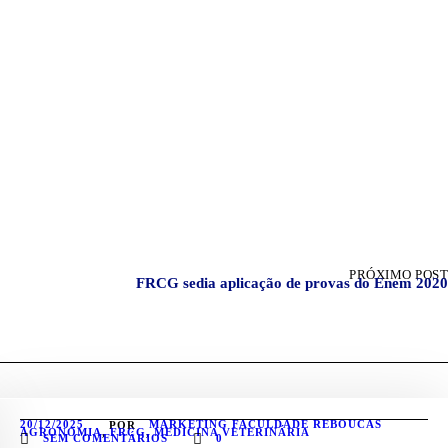
PRÓXIMO POST
FRCG sedia aplicação de provas do Enem 2020
20/12/2025
MARKETING FACULDADE REBOUCAS
POR
AGRONOMIA
,
FRCG
,
MEDICINA VETERINÁRIA
SEM COMENTÁRIOS
0