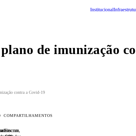
institucional
infraestrutu
 plano de imunização c
unização contra a Covid-19
0
COMPARTILHAMENTOS
acinas
tantan com
ca
 a Fiocruz,