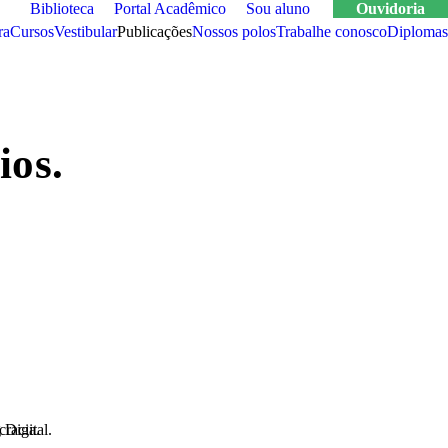
Biblioteca
Portal Acadêmico
Sou aluno
Ouvidoria
ra
cursos
vestibular
publicações
nossos polos
trabalhe conosco
Diplomas
ios.
 Digital.
cracia.