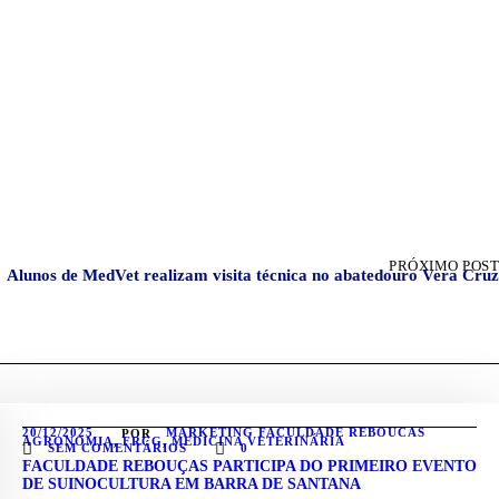
PRÓXIMO POST
Alunos de MedVet realizam visita técnica no abatedouro Vera Cruz
20/12/2025
MARKETING FACULDADE REBOUCAS
POR
AGRONOMIA
,
FRCG
,
MEDICINA VETERINÁRIA
SEM COMENTÁRIOS
0
FACULDADE REBOUÇAS PARTICIPA DO PRIMEIRO EVENTO
DE SUINOCULTURA EM BARRA DE SANTANA