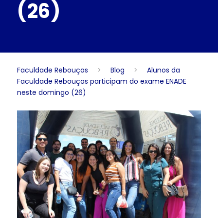
(26)
Faculdade Rebouças
>
Blog
>
Alunos da
Faculdade Rebouças participam do exame ENADE
neste domingo (26)