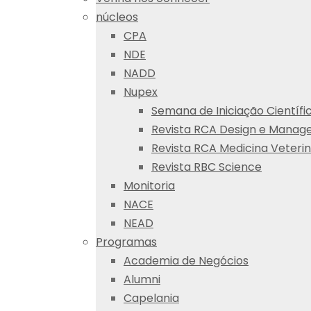
núcleos
CPA
NDE
NADD
Nupex
Semana de Iniciação Científi
Revista RCA Design e Mana
Revista RCA Medicina Veterin
Revista RBC Science
Monitoria
NACE
NEAD
Programas
Academia de Negócios
Alumni
Capelania