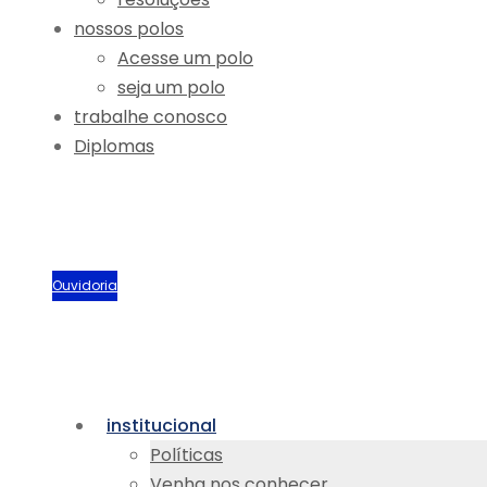
nossos polos
Acesse um polo
seja um polo
trabalhe conosco
Diplomas
Biblioteca
Portal Acadêmico
Sou aluno
Ouvidoria
institucional
Políticas
Venha nos conhecer