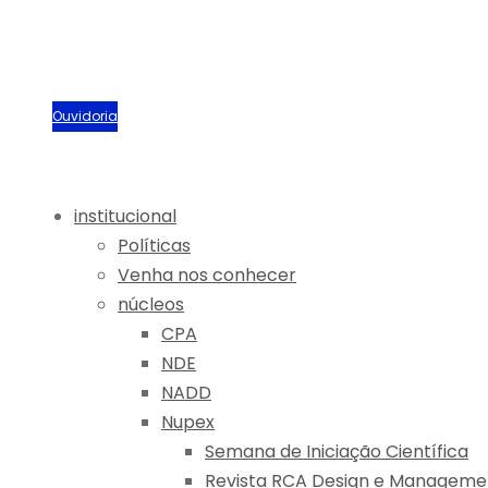
Biblioteca
Portal Acadêmico
Sou aluno
Ouvidoria
institucional
Políticas
Venha nos conhecer
núcleos
CPA
NDE
NADD
Nupex
Semana de Iniciação Científica
Revista RCA Design e Manageme