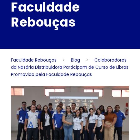
Faculdade
Rebouças
Faculdade Rebouças
>
Blog
>
Colaboradores
da Nazária Distribuidora Participam de Curso de Libras
Promovido pela Faculdade Rebouças