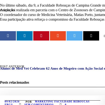
No último sábado, dia 9, a Faculdade Rebouças de Campina Grande m
A ação foi realizada em parceria com o Centro de Zoonoses de Campina Grande, e que ocorreu em alusão ao Dia Mundial dos Direitos dos Animais, destacando a importância do cuidado e proteção aos animais de estimação.
O coordenador do curso de Medicina Veterinária, Matias Porto, juntame
Essa participação ativa reforça o compromisso da Faculdade Rebouça
POST ANTERIOR
Alunos de Med Vet Celebram 62 Anos de Mogeiro com Ação Social
Posts relacionados
09/02/2026
MARKETING FACULDADE REBOUCAS
POR
FRCG
SEM COMENTÁRIOS
0