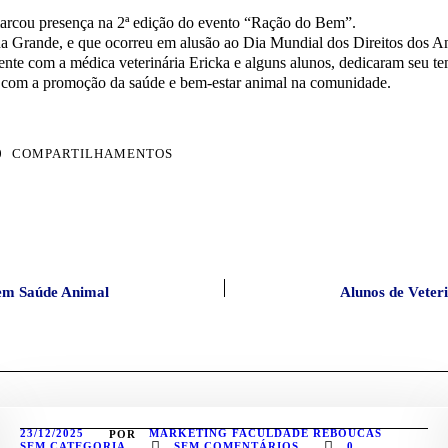
arcou presença na 2ª edição do evento “Ração do Bem”.
nte com a médica veterinária Ericka e alguns alunos, dedicaram seu te
s com a promoção da saúde e bem-estar animal na comunidade.
0
COMPARTILHAMENTOS
 em Saúde Animal
Alunos de Veter
23/12/2025
MARKETING FACULDADE REBOUCAS
POR
SEM CATEGORIA
SEM COMENTÁRIOS
0