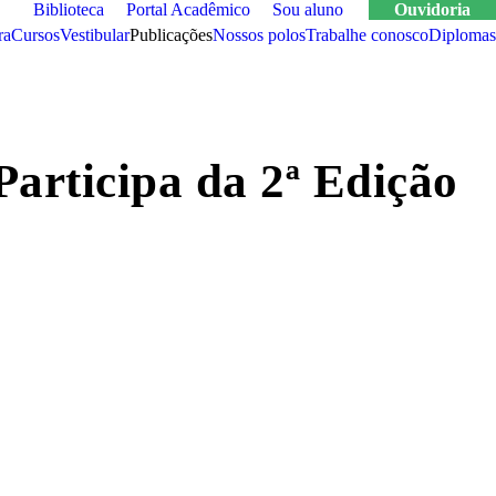
Biblioteca
Portal Acadêmico
Sou aluno
Ouvidoria
ra
cursos
vestibular
publicações
nossos polos
trabalhe conosco
Diplomas
rticipa da 2ª Edição