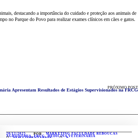
mpo no Parque do Povo para realizar exames clínicos em cães e gatos.
PRÓXIMO POST
inária Apresentam Resultados de Estágios Supervisionados na FRCG
20/12/2025
MARKETING FACULDADE REBOUCAS
POR
AGRONOMIA
,
FRCG
,
MEDICINA VETERINÁRIA
SEM COMENTÁRIOS
0