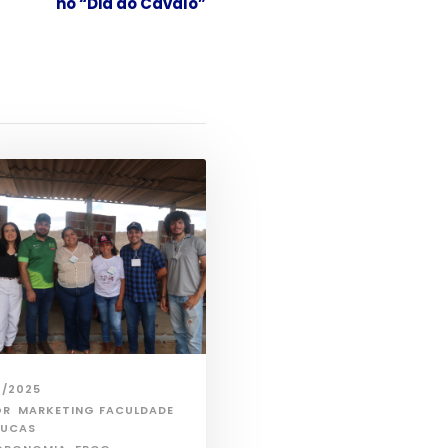
no “Dia do Cavalo”
2/2025
OR
MARKETING FACULDADE
OUCAS