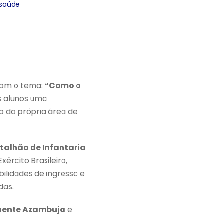
 saúde
com o tema:
“Como o
s alunos uma
o da própria área de
atalhão de Infantaria
ército Brasileiro,
bilidades de ingresso e
das.
nente Azambuja
e