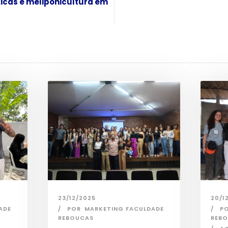
xicas e meliponicultura em
23/12/2025
20/1
ADE
POR
MARKETING FACULDADE
P
REBOUCAS
REB