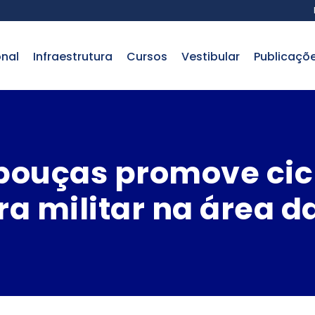
onal
infraestrutura
cursos
vestibular
publicaçõ
ouças promove cicl
ra militar na área 