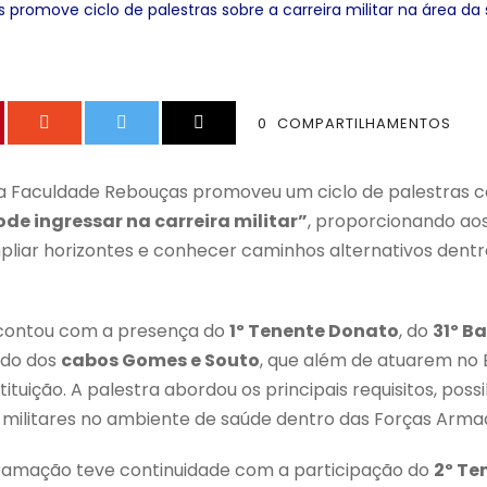
promove ciclo de palestras sobre a carreira militar na área da
0
COMPARTILHAMENTOS
 a Faculdade Rebouças promoveu um ciclo de palestras 
de ingressar na carreira militar”
, proporcionando ao
liar horizontes e conhecer caminhos alternativos dentr
o contou com a presença do
1º Tenente Donato
, do
31º B
do dos
cabos Gomes e Souto
, que além de atuarem no Ex
tuição. A palestra abordou os principais requisitos, possi
 militares no ambiente de saúde dentro das Forças Arma
gramação teve continuidade com a participação do
2º Te