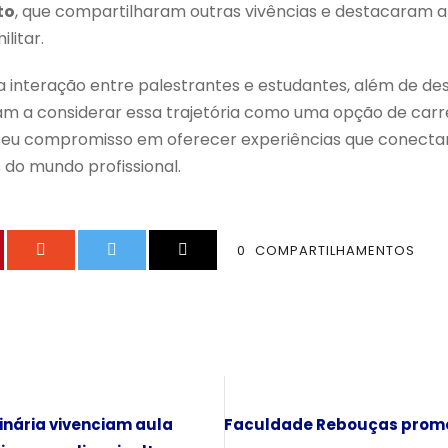
to
, que compartilharam outras vivências e destacaram 
litar.
 interação entre palestrantes e estudantes, além de des
am a considerar essa trajetória como uma opção de carre
, seu compromisso em oferecer experiências que conec
s do mundo profissional.
0
COMPARTILHAMENTOS
inária vivenciam aula
Faculdade Rebouças promov