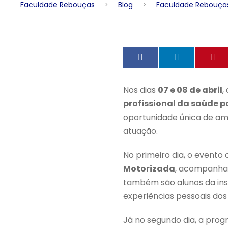
Faculdade Rebouças
>
Blog
>
Faculdade Rebouças 
Nos dias
07 e 08 de abril
,
profissional da saúde po
oportunidade única de amp
atuação.
No primeiro dia, o event
Motorizada
, acompanha
também são alunos da insti
experiências pessoais dos
Já no segundo dia, a pro