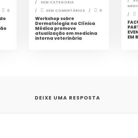
A
SEM CATEGORIA
MEDI
0
SEM COMENTÁRIOS
0
 do
Workshop sobre
FAC
Dermatologia na Clínica
PAR
ção
Médica promove
EVE
atualização em medicina
EM 
interna veterinária
DEIXE UMA RESPOSTA