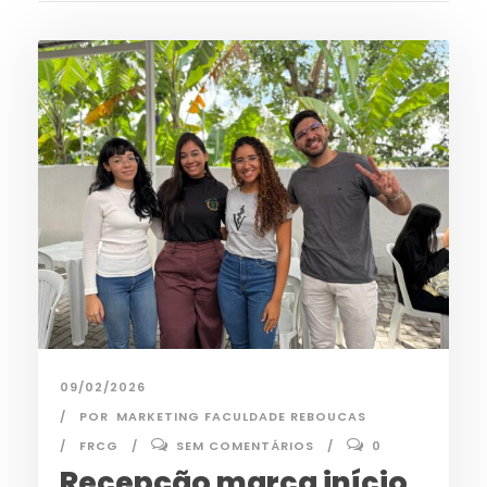
09/02/2026
POR
MARKETING FACULDADE REBOUCAS
FRCG
SEM COMENTÁRIOS
0
Recepção marca início