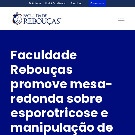
Biblioteca
Portal Acadêmico
Sou aluno
Ouvidoria
Faculdade
Rebouças
promove mesa-
redonda sobre
esporotricose e
manipulação de