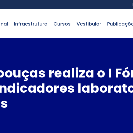
onal
infraestrutura
cursos
vestibular
publicaçõ
ouças realiza o I F
ndicadores laborator
s