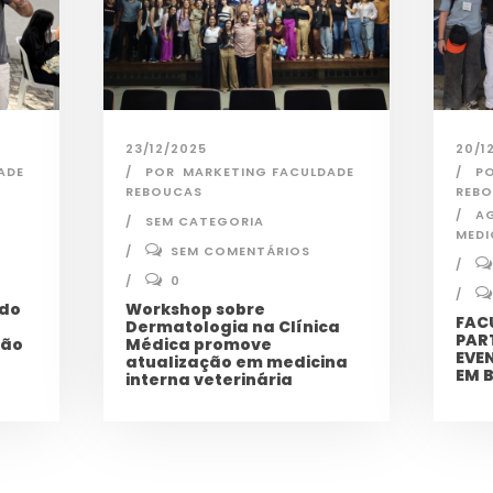
23/12/2025
20/1
ADE
POR
MARKETING FACULDADE
P
REBOUCAS
REB
A
SEM CATEGORIA
MEDI
SEM COMENTÁRIOS
0
 do
Workshop sobre
FAC
Dermatologia na Clínica
PAR
ção
Médica promove
EVE
atualização em medicina
EM 
interna veterinária