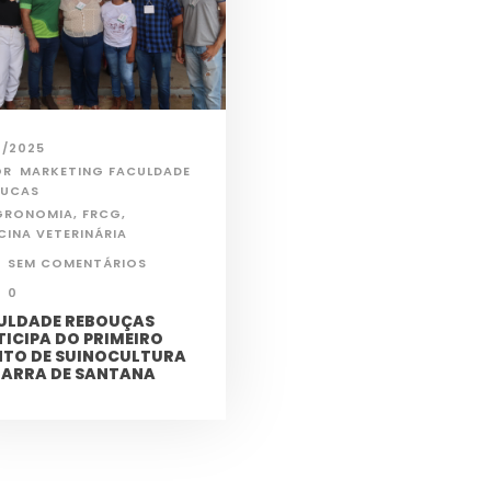
2/2025
OR
MARKETING FACULDADE
OUCAS
GRONOMIA
,
FRCG
,
CINA VETERINÁRIA
SEM COMENTÁRIOS
0
ULDADE REBOUÇAS
TICIPA DO PRIMEIRO
NTO DE SUINOCULTURA
BARRA DE SANTANA