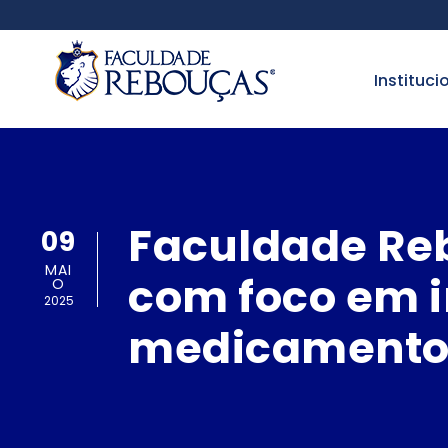
instituci
Faculdade Reb
09
MAI
com foco em i
O
2025
medicamento