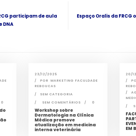
RCG participam de aula
Espaço Oralis da FRCG 
de DNA
23/12/2025
20/1
ADE
POR
MARKETING FACULDADE
P
REBOUCAS
REB
A
SEM CATEGORIA
MEDI
0
SEM COMENTÁRIOS
0
S
 do
Workshop sobre
FAC
Dermatologia na Clínica
PAR
ção
Médica promove
EVE
atualização em medicina
EM 
interna veterinária