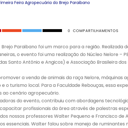
rimeira Feira Agropecuária do Brejo Paraibano
0
COMPARTILHAMENTOS
 Brejo Paraibano foi um marco para a região. Realizada de
eiras, o evento foi uma realização do Núcleo Nelore – P
das Santo Antônio e Angicos) e Associação Brasileira dos
 promover a venda de animais da raça Nelore, máquinas a
 e o turismo local. Para a Faculdade Rebouças, essa exper
s ao cenário agropecuário.
adoras do evento, contribuiu com abordagens tecnológic
apacitar profissionais da área através de palestras espe
dos nossos professores Walter Pequeno e Francisco de A
 essenciais. Walter falou sobre manejo de ruminantes n