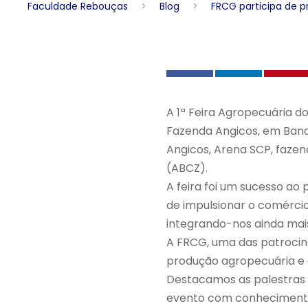
Faculdade Rebouças
>
Blog
>
FRCG participa de p
A 1ª Feira Agropecuária do
Fazenda Angicos, em Banan
Angicos, Arena SCP, fazen
(ABCZ).
A feira foi um sucesso ao
de impulsionar o comércio
integrando-nos ainda mai
A FRCG, uma das patrocin
produção agropecuária e c
Destacamos as palestras 
evento com conhecimentos