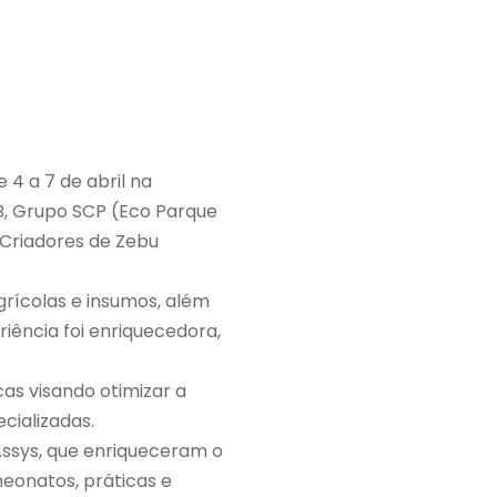
 4 a 7 de abril na
B, Grupo SCP (Eco Parque
 Criadores de Zebu
grícolas e insumos, além
iência foi enriquecedora,
as visando otimizar a
cializadas.
ssys, que enriqueceram o
eonatos, práticas e