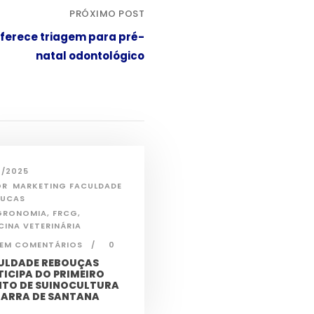
PRÓXIMO POST
oferece triagem para pré-
natal odontológico
2/2025
OR
MARKETING FACULDADE
OUCAS
GRONOMIA
,
FRCG
,
CINA VETERINÁRIA
EM COMENTÁRIOS
0
ULDADE REBOUÇAS
TICIPA DO PRIMEIRO
NTO DE SUINOCULTURA
BARRA DE SANTANA