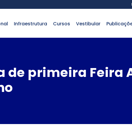
onal
infraestrutura
cursos
vestibular
publicaçõ
a de primeira Feira
no