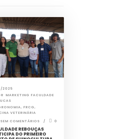
2/2025
OR
MARKETING FACULDADE
OUCAS
GRONOMIA
,
FRCG
,
CINA VETERINÁRIA
SEM COMENTÁRIOS
0
ULDADE REBOUÇAS
TICIPA DO PRIMEIRO
NTO DE SUINOCULTURA