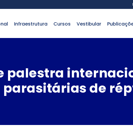
onal
infraestrutura
cursos
vestibular
publicaçõ
palestra internaci
parasitárias de rép