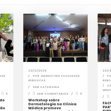
23/12/2025
20/1
ADE
POR
MARKETING FACULDADE
P
REBOUCAS
REB
A
SEM CATEGORIA
MEDI
0
SEM COMENTÁRIOS
0
 do
Workshop sobre
FAC
Dermatologia na Clínica
PAR
ção
Médica promove
EVE