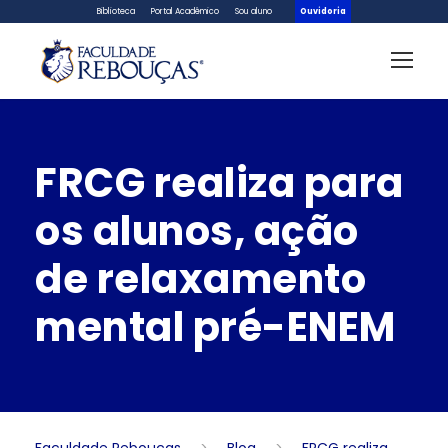
Biblioteca
Portal Acadêmico
Sou aluno
Ouvidoria
FRCG realiza para
os alunos, ação
de relaxamento
mental pré-ENEM