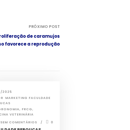
PRÓXIMO POST
roliferação de caramujos
so favorece a reprodução
2/2025
OR
MARKETING FACULDADE
OUCAS
GRONOMIA
,
FRCG
,
CINA VETERINÁRIA
SEM COMENTÁRIOS
0
ULDADE REBOUÇAS