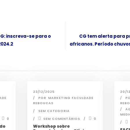
G: inscreva-se para o
CG tem alerta para p
2024.2
africanos. Período chuvo
23/12/2025
20/1
ADE
POR
MARKETING FACULDADE
P
REBOUCAS
REB
A
SEM CATEGORIA
MEDI
0
SEM COMENTÁRIOS
0
 do
Workshop sobre
FAC