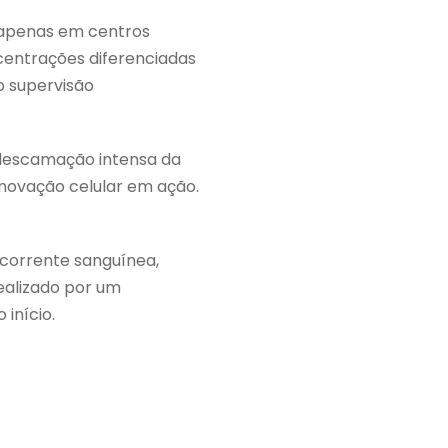
o apenas em centros
centrações diferenciadas
b supervisão
 descamação intensa da
enovação celular em ação.
 corrente sanguínea,
realizado por um
 início.