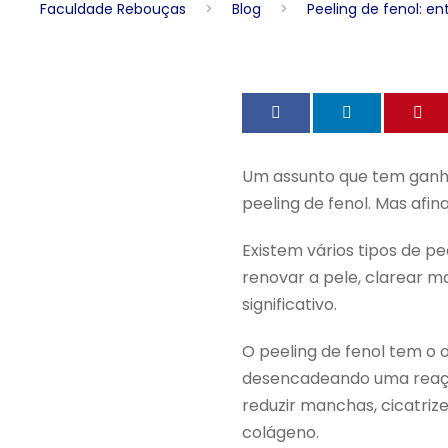
Faculdade Rebouças
>
Blog
>
Peeling de fenol: e
Um assunto que tem ganha
peeling de fenol. Mas afin
Existem vários tipos de p
renovar a pele, clarear 
significativo.
O peeling de fenol tem o 
desencadeando uma reaçã
reduzir manchas, cicatriz
colágeno.