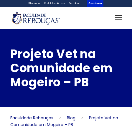
Biblioteca
Portal Acadêmico
Sou aluno
Ouvidoria
Projeto Vet na
Comunidade em
Mogeiro – PB
Faculdade Rebouças
>
Blog
>
Projeto Vet na
Comunidade em Mogeiro – PB