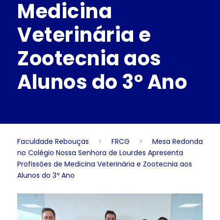
Medicina
Veterinária e
Zootecnia aos
Alunos do 3º Ano
Faculdade Rebouças
>
FRCG
>
Mesa Redonda
no Colégio Nossa Senhora de Lourdes Apresenta
Profissões de Medicina Veterinária e Zootecnia aos
Alunos do 3º Ano