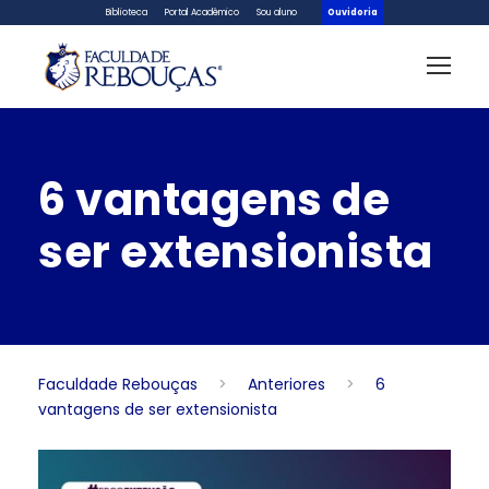
Biblioteca
Portal Acadêmico
Sou aluno
Ouvidoria
6 vantagens de
ser extensionista
Faculdade Rebouças
>
Anteriores
>
6
vantagens de ser extensionista