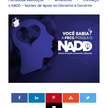
Faculdade Rebouças
>
Anteriores
>
Conheça
o NADD – Núcleo de Apoio ao Discente e Docente