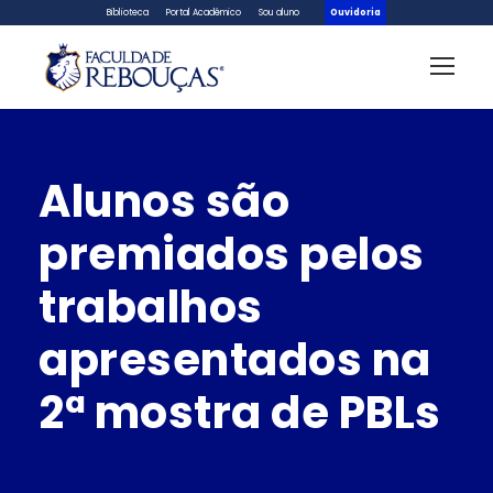
Biblioteca
Portal Acadêmico
Sou aluno
Ouvidoria
Alunos são
premiados pelos
trabalhos
apresentados na
2ª mostra de PBLs