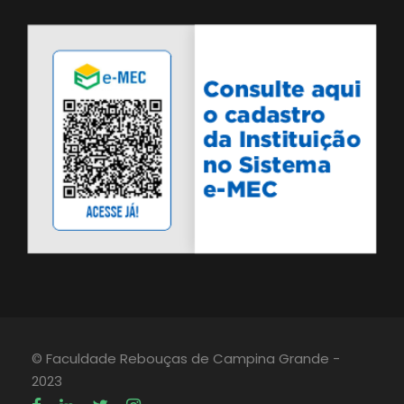
© Faculdade Rebouças de Campina Grande -
2023