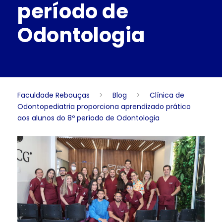
período de
Odontologia
Faculdade Rebouças
>
Blog
>
Clínica de
Odontopediatria proporciona aprendizado prático
aos alunos do 8º período de Odontologia