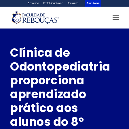
Biblioteca
Portal Acadêmico
Sou aluno
Ouvidoria
Clínica de
Odontopediatria
proporciona
aprendizado
prático aos
alunos do 8º