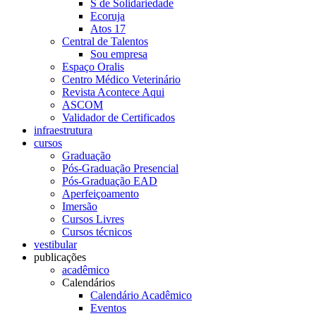
S de Solidariedade
Ecoruja
Atos 17
Central de Talentos
Sou empresa
Espaço Oralis
Centro Médico Veterinário
Revista Acontece Aqui
ASCOM
Validador de Certificados
infraestrutura
cursos
Graduação
Pós-Graduação Presencial
Pós-Graduação EAD
Aperfeiçoamento
Imersão
Cursos Livres
Cursos técnicos
vestibular
publicações
acadêmico
Calendários
Calendário Acadêmico
Eventos