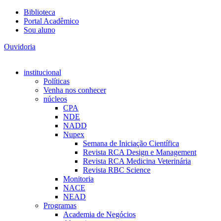
Biblioteca
Portal Acadêmico
Sou aluno
Ouvidoria
institucional
Políticas
Venha nos conhecer
núcleos
CPA
NDE
NADD
Nupex
Semana de Iniciação Científica
Revista RCA Design e Management
Revista RCA Medicina Veterinária
Revista RBC Science
Monitoria
NACE
NEAD
Programas
Academia de Negócios