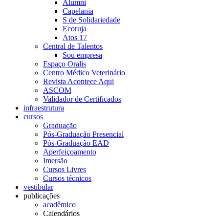
Alumni
Capelania
S de Solidariedade
Ecoruja
Atos 17
Central de Talentos
Sou empresa
Espaço Oralis
Centro Médico Veterinário
Revista Acontece Aqui
ASCOM
Validador de Certificados
infraestrutura
cursos
Graduação
Pós-Graduação Presencial
Pós-Graduação EAD
Aperfeiçoamento
Imersão
Cursos Livres
Cursos técnicos
vestibular
publicações
acadêmico
Calendários