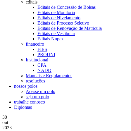
editais
Editais de Concessão de Bolsas
Editais de Monitoria
Editais de Nivelamento
Editais de Processo Seletivo
Editais de Renovação de Matricula
Editais de Vestibular
Editais Nupex
financeiro
FIES
PROUNI
Institucional
CPA
NADD
Manuais e Regulamentos
resoluções
nossos polos
Acesse um polo
seja um polo
trabalhe conosco
Diplomas
30
out
2023