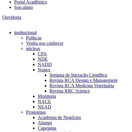
Portal Acadêmico
Sou aluno
Ouvidoria
institucional
Políticas
Venha nos conhecer
núcleos
CPA
NDE
NADD
Nupex
Semana de Iniciação Científica
Revista RCA Design e Management
Revista RCA Medicina Veterinária
Revista RBC Science
Monitoria
NACE
NEAD
Programas
Academia de Negócios
Alumni
Capelania