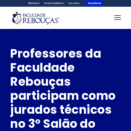
Biblioteca
Portal Acadêmico
Sou aluno
Ouvidoria
Professores da
Faculdade
Rebouças
participam como
jurados técnicos
no 3º Salão do